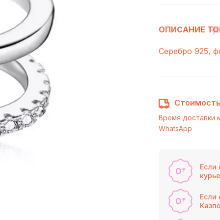
ОПИСАНИЕ ТО
Серебро 925, 
Стоимость
Время доставки 
WhatsApp
Если 
0
₸
курь
Если 
0
₸
Казпо