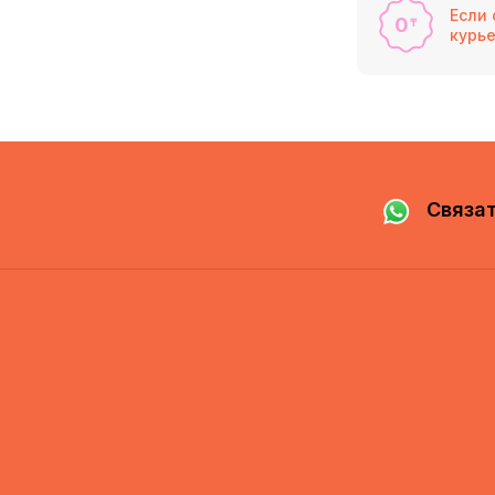
Если 
0
₸
курь
Связат